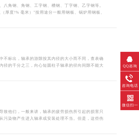
、八角钢、角钢、工字钢、槽钢、丁字钢、乙字钢等。
板（厚度!% 毫米）"按用途分一般用钢板、锅炉用钢板、
中不标出，轴承的游隙按其内径的大小而不同，查表确
内径的千分之三，向心短圆柱子轴承的径向间隙不能大
QQ咨询
咨询电话
微信扫一
扫
导致他们，一般来讲，轴承的疲劳损伤所引起的损害只
从污染物产生进入轴承或安装处理不当。但是，这些伤