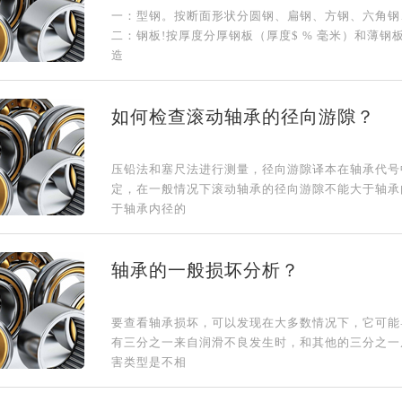
一：型钢。按断面形状分圆钢、扁钢、方钢、六角钢
二：钢板!按厚度分厚钢板（厚度$ % 毫米）和薄钢
造
如何检查滚动轴承的径向游隙？
压铅法和塞尺法进行测量，径向游隙译本在轴承代号
定，在一般情况下滚动轴承的径向游隙不能大于轴承
于轴承内径的
轴承的一般损坏分析？
要查看轴承损坏，可以发现在大多数情况下，它可能
有三分之一来自润滑不良发生时，和其他的三分之一
害类型是不相