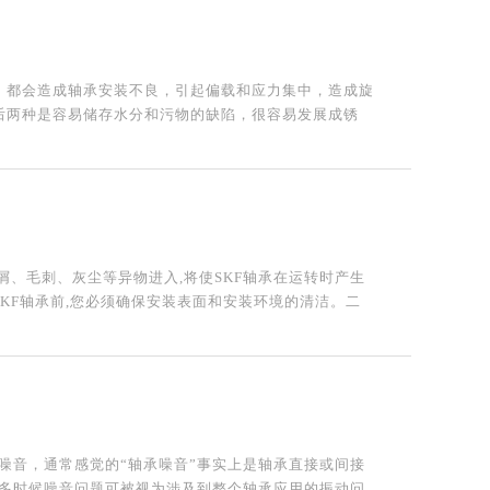
，都会造成轴承安装不良，引起偏载和应力集中，造成旋
后两种是容易储存水分和污物的缺陷，很容易发展成锈
屑、毛刺、灰尘等异物进入,将使SKF轴承在运转时产生
SKF轴承前,您必须确保安装表面和安装环境的清洁。二
噪音，通常感觉的“轴承噪音”事实上是轴承直接或间接
多时候噪音问题可被视为涉及到整个轴承应用的振动问